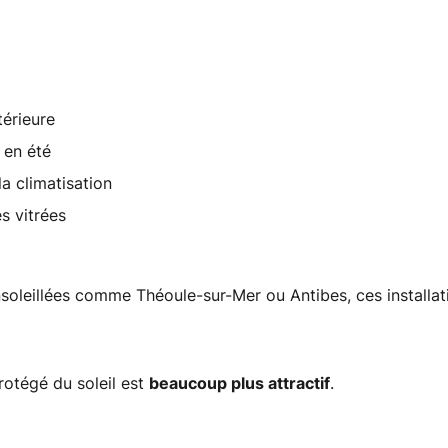
térieure
 en été
la climatisation
s vitrées
soleillées comme Théoule-sur-Mer ou Antibes, ces installat
otégé du soleil est
beaucoup plus attractif
.