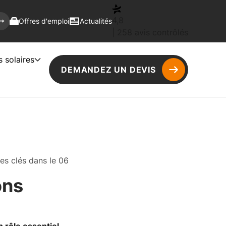
4,8
Offres d'emploi
Actualités
**
| 258 avis contrôlés
s solaires
DEMANDEZ UN DEVIS
res clés dans le 06
ons