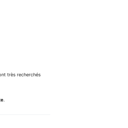
nt très recherchés
te
.